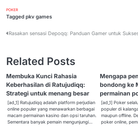
POKER
Tagged
pkv games
Post
Rasakan sensasi Depoqq: Panduan Gamer untuk Sukse
navigation
Related Posts
Membuka Kunci Rahasia
Mengapa pem
Keberhasilan di Ratujudiqq:
bondong ke 
Strategi untuk menang besar
permainan po
[ad_1] Ratujudiqq adalah platform perjudian
[ad_1] Poker sela
online populer yang menawarkan berbagai
populer di kalang
macam permainan kasino dan opsi taruhan.
maupun offline. 
Sementara banyak pemain mengunjungi…
poker online, pe