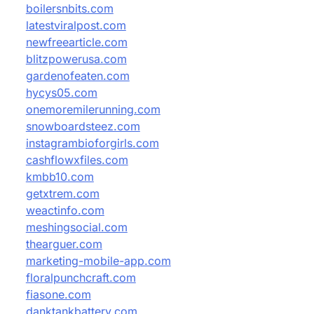
boilersnbits.com
latestviralpost.com
newfreearticle.com
blitzpowerusa.com
gardenofeaten.com
hycys05.com
onemoremilerunning.com
snowboardsteez.com
instagrambioforgirls.com
cashflowxfiles.com
kmbb10.com
getxtrem.com
weactinfo.com
meshingsocial.com
thearguer.com
marketing-mobile-app.com
floralpunchcraft.com
fiasone.com
danktankbattery.com