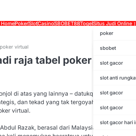
Home
Poker
Slot
Casino
SBOBET88
Togel
Situs Judi Online
Poker Online
poker
poker virtual
bandarqq
Taruhan Bola
sbobet
 raja tabel poker virtual
pkv games
sbobet88
Judi Slot Online
slot gacor
pkv games
sbobet
slot anti rungka
bandarqq
sbobet88
slot gacor
njol di atas yang lainnya – datukqq. Dengan
ategis, dan tekad yang tak tergoyahkan, Datukqq t
bandarqq
slot gacor
ker virtual.
bandarqq
slot gacor hari i
bdul Razak, berasal dari Malaysia dan telah ber