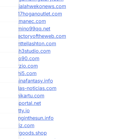
i
majalahwekonews.com
a
2017hoganoutlet.com
pelmanec.com
domino99qq.net
directoryoftheweb.com
donttellashton.com
rush3studio.com
roro90.com
herzio.com
in-hi5.com
krainafantasy.info
todas-noticias.com
senikartu.com
an
rusportal.net
kan,
watty.io
livinginthesun.info
itsriz.com
cargoods.shop