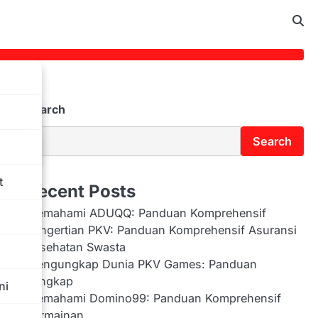
Search
Search
t
Recent Posts
Memahami ADUQQ: Panduan Komprehensif
Pengertian PKV: Panduan Komprehensif Asuransi
elah
Kesehatan Swasta
Mengungkap Dunia PKV Games: Panduan
Lengkap
ni
main
Memahami Domino99: Panduan Komprehensif
Permainan