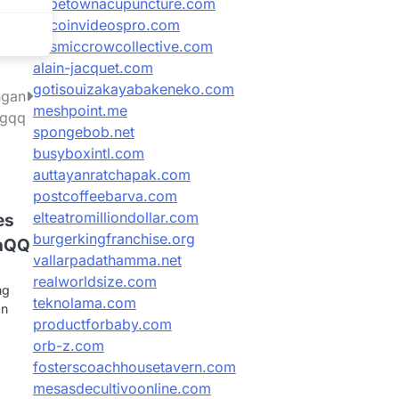
capetownacupuncture.com
bitcoinvideospro.com
cosmiccrowcollective.com
alain-jacquet.com
gotisouizakayabakeneko.com
ngan
meshpoint.me
ngqq
spongebob.net
busyboxintl.com
auttayanratchapak.com
postcoffeebarva.com
elteatromilliondollar.com
es
burgerkingfranchise.org
anQQ
vallarpadathamma.net
realworldsize.com
ng
teknolama.com
an
productforbaby.com
orb-z.com
fosterscoachhousetavern.com
mesasdecultivoonline.com