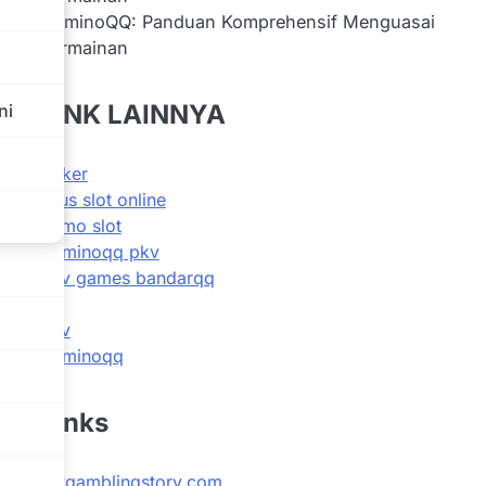
at
DominoQQ: Panduan Komprehensif Menguasai
Permainan
LINK LAINNYA
ni
ajam
poker
situs slot online
eja
demo slot
dominoqq pkv
pkv games bandarqq
qq
an
pkv
dominoqq
nya.
Links
i
mygamblingstory.com