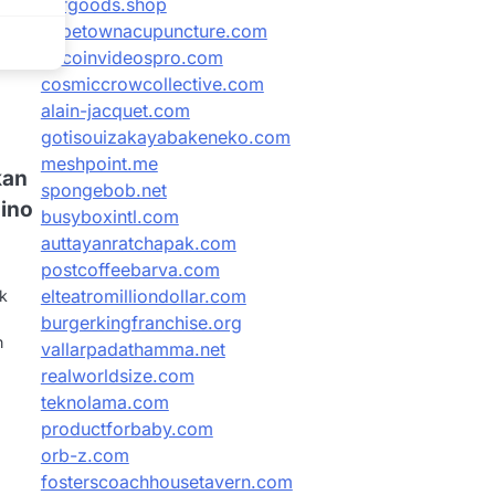
cargoods.shop
line
capetownacupuncture.com
eqq
bitcoinvideospro.com
cosmiccrowcollective.com
alain-jacquet.com
gotisouizakayabakeneko.com
meshpoint.me
kan
spongebob.net
ino
busyboxintl.com
auttayanratchapak.com
postcoffeebarva.com
elteatromilliondollar.com
k
burgerkingfranchise.org
h
vallarpadathamma.net
realworldsize.com
teknolama.com
productforbaby.com
orb-z.com
fosterscoachhousetavern.com