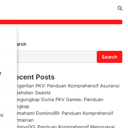
Search
Search
t
Recent Posts
Pengertian PKV: Panduan Komprehensif Asuransi
Kesehatan Swasta
Mengungkap Dunia PKV Games: Panduan
Lengkap
Memahami Domino99: Panduan Komprehensif
ni
gi
Permainan
DominoQQ: Panduan Komprehensif Menguasai
a