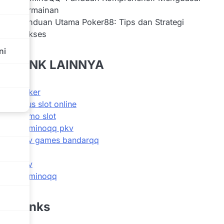
Permainan
Panduan Utama Poker88: Tips dan Strategi
Sukses
,
ni
aik
LINK LAINNYA
iki
poker
situs slot online
yang
demo slot
n
dominoqq pkv
apat
pkv games bandarqq
qq
pkv
dominoqq
ali,
Links
ang