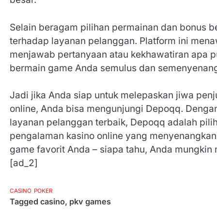
Selain beragam pilihan permainan dan bonus 
terhadap layanan pelanggan. Platform ini me
menjawab pertanyaan atau kekhawatiran apa p
bermain game Anda semulus dan semenyenang
Jadi jika Anda siap untuk melepaskan jiwa pen
online, Anda bisa mengunjungi Depoqq. Dengan
layanan pelanggan terbaik, Depoqq adalah pil
pengalaman kasino online yang menyenangkan d
game favorit Anda – siapa tahu, Anda mungkin
[ad_2]
CASINO
POKER
Tagged
casino
,
pkv games