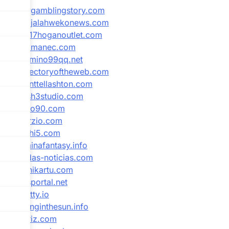
mygamblingstory.com
majalahwekonews.com
2017hoganoutlet.com
tu
pelmanec.com
domino99qq.net
directoryoftheweb.com
donttellashton.com
rush3studio.com
o
roro90.com
herzio.com
in-hi5.com
nkan
krainafantasy.info
todas-noticias.com
senikartu.com
rusportal.net
watty.io
livinginthesun.info
itsriz.com