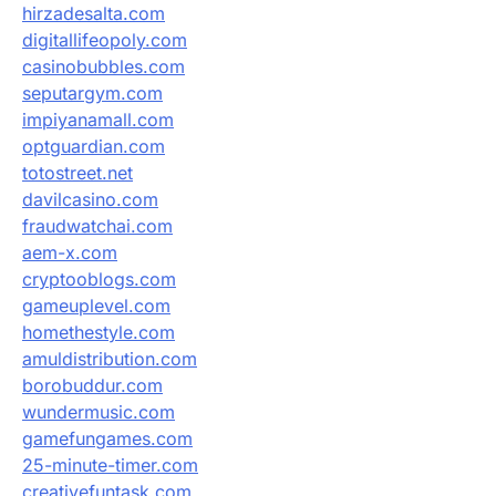
hirzadesalta.com
digitallifeopoly.com
casinobubbles.com
seputargym.com
impiyanamall.com
optguardian.com
totostreet.net
davilcasino.com
fraudwatchai.com
aem-x.com
cryptooblogs.com
gameuplevel.com
homethestyle.com
amuldistribution.com
borobuddur.com
wundermusic.com
gamefungames.com
25-minute-timer.com
creativefuntask.com