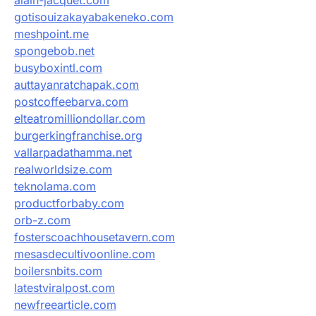
alain-jacquet.com
gotisouizakayabakeneko.com
meshpoint.me
spongebob.net
busyboxintl.com
auttayanratchapak.com
postcoffeebarva.com
elteatromilliondollar.com
burgerkingfranchise.org
vallarpadathamma.net
realworldsize.com
teknolama.com
productforbaby.com
orb-z.com
fosterscoachhousetavern.com
mesasdecultivoonline.com
boilersnbits.com
latestviralpost.com
newfreearticle.com