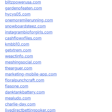
blitzpowerusa.com
gardenofeaten.com
hycys05.com
onemoremilerunning.com
snowboardsteez.com
instagrambioforgirls.com
cashflowxfiles.com
kmbb10.com
getxtrem.com
weactinfo.com
meshingsocial.com
thearguer.com
marketing-mobile-app.com
floralpunchcraft.com
fiasone.com
danktankbattery.com
mealudo.com
charlie-day.com
livedirectbettingpoker.com