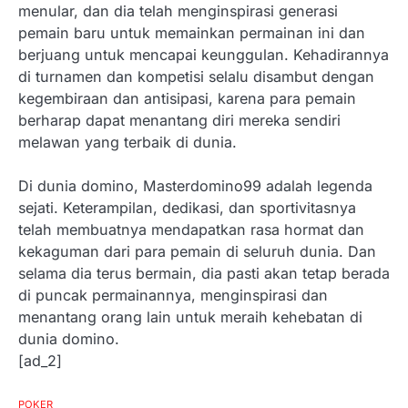
menular, dan dia telah menginspirasi generasi
pemain baru untuk memainkan permainan ini dan
berjuang untuk mencapai keunggulan. Kehadirannya
di turnamen dan kompetisi selalu disambut dengan
kegembiraan dan antisipasi, karena para pemain
berharap dapat menantang diri mereka sendiri
melawan yang terbaik di dunia.
Di dunia domino, Masterdomino99 adalah legenda
sejati. Keterampilan, dedikasi, dan sportivitasnya
telah membuatnya mendapatkan rasa hormat dan
kekaguman dari para pemain di seluruh dunia. Dan
selama dia terus bermain, dia pasti akan tetap berada
di puncak permainannya, menginspirasi dan
menantang orang lain untuk meraih kehebatan di
dunia domino.
[ad_2]
POKER