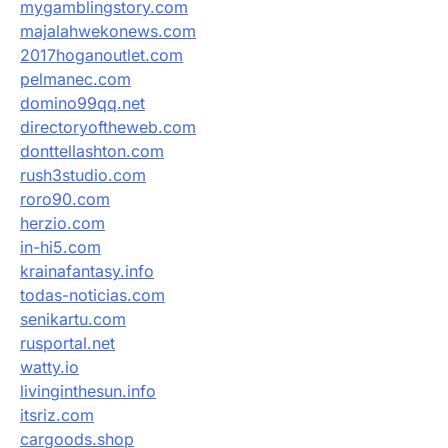
mygamblingstory.com
majalahwekonews.com
2017hoganoutlet.com
pelmanec.com
domino99qq.net
directoryoftheweb.com
donttellashton.com
rush3studio.com
roro90.com
herzio.com
in-hi5.com
krainafantasy.info
todas-noticias.com
senikartu.com
rusportal.net
watty.io
livinginthesun.info
itsriz.com
cargoods.shop