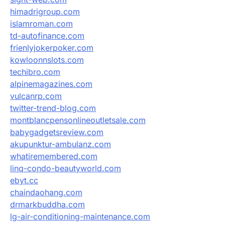
himadrigroup.com
islamroman.com
td-autofinance.com
frienlyjokerpoker.com
kowloonnslots.com
techibro.com
alpinemagazines.com
vulcanrp.com
twitter-trend-blog.com
montblancpensonlineoutletsale.com
babygadgetsreview.com
akupunktur-ambulanz.com
whatiremembered.com
linq-condo-beautyworld.com
ebyt.cc
chaindaohang.com
drmarkbuddha.com
lg-air-conditioning-maintenance.com