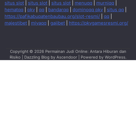
situs slot
|
situs slot
|
situs slot
|
menuqq
|
murniqq
|
hematqq
|
pkv
|
qq
|
bandarqq
|
dominoqq pkv
|
situs qq
|
https://pafikabupatenbaubau.org/slot-resmi/
|
qq
|
majestibet
|
miyaqq
|
gajibet
|
https://pkvgamesresmi.org/
Copyright © 2026
Permainan Judi Online: Antara Hiburan dan
Risiko
| Dazzling Blog by
Ascendoor
| Powered by
WordPress
.