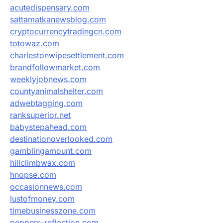
acutedispensary.com
sattamatkanewsblog.com
cryptocurrencytradingcn.com
totowaz.com
charlestonwipesettlement.com
brandfollowmarket.com
weeklyjobnews.com
countyanimalshelter.com
adwebtagging.com
ranksuperior.net
babystepahead.com
destinationoverlooked.com
gamblingamount.com
hillclimbwax.com
hnopse.com
occasionnews.com
lustofmoney.com
timebusinesszone.com
peppers-reflection.com