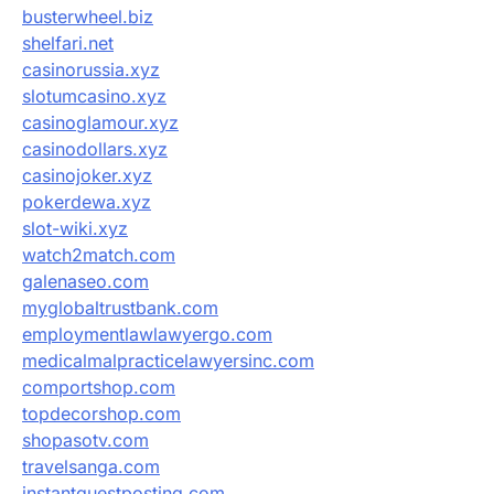
busterwheel.biz
shelfari.net
casinorussia.xyz
slotumcasino.xyz
casinoglamour.xyz
casinodollars.xyz
casinojoker.xyz
pokerdewa.xyz
slot-wiki.xyz
watch2match.com
galenaseo.com
myglobaltrustbank.com
employmentlawlawyergo.com
medicalmalpracticelawyersinc.com
comportshop.com
topdecorshop.com
shopasotv.com
travelsanga.com
instantguestposting.com