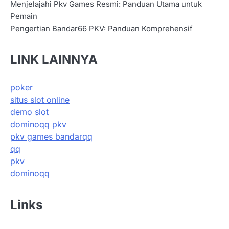
Menjelajahi Pkv Games Resmi: Panduan Utama untuk
Pemain
Pengertian Bandar66 PKV: Panduan Komprehensif
LINK LAINNYA
poker
situs slot online
demo slot
dominoqq pkv
pkv games bandarqq
qq
pkv
dominoqq
Links