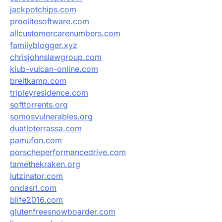
jackpotchips.com
proelitesoftware.com
allcustomercarenumbers.com
familyblogger.xyz
chrisjohnslawgroup.com
klub-vulcan-online.com
breitkamp.com
tripleyresidence.com
softtorrents.org
somosvulnerables.org
duatloterrassa.com
pamufon.com
porscheperformancedrive.com
tamethekraken.org
lutzinator.com
ondasrl.com
blife2016.com
glutenfreesnowboarder.com