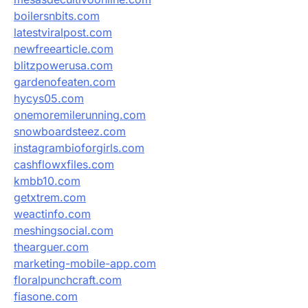
boilersnbits.com
latestviralpost.com
newfreearticle.com
blitzpowerusa.com
gardenofeaten.com
hycys05.com
onemoremilerunning.com
snowboardsteez.com
instagrambioforgirls.com
cashflowxfiles.com
kmbb10.com
getxtrem.com
weactinfo.com
meshingsocial.com
thearguer.com
marketing-mobile-app.com
floralpunchcraft.com
fiasone.com