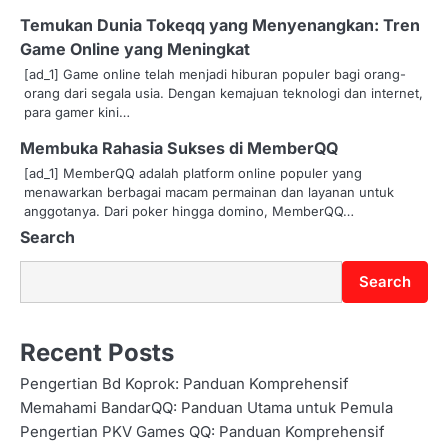
Temukan Dunia Tokeqq yang Menyenangkan: Tren
Game Online yang Meningkat
[ad_1] Game online telah menjadi hiburan populer bagi orang-
orang dari segala usia. Dengan kemajuan teknologi dan internet,
para gamer kini…
Membuka Rahasia Sukses di MemberQQ
[ad_1] MemberQQ adalah platform online populer yang
menawarkan berbagai macam permainan dan layanan untuk
anggotanya. Dari poker hingga domino, MemberQQ…
Search
Search
Recent Posts
Pengertian Bd Koprok: Panduan Komprehensif
Memahami BandarQQ: Panduan Utama untuk Pemula
Pengertian PKV Games QQ: Panduan Komprehensif