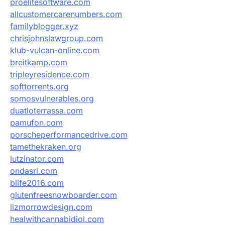
proelitesoftware.com
allcustomercarenumbers.com
familyblogger.xyz
chrisjohnslawgroup.com
klub-vulcan-online.com
breitkamp.com
tripleyresidence.com
softtorrents.org
somosvulnerables.org
duatloterrassa.com
pamufon.com
porscheperformancedrive.com
tamethekraken.org
lutzinator.com
ondasrl.com
blife2016.com
glutenfreesnowboarder.com
lizmorrowdesign.com
healwithcannabidiol.com