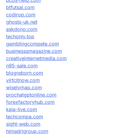
pcos-help.com
btfutsal.com
codirop.com
ghosts-uk.net
askdono.com
techonly.top
gamblingcompete.com
businesssmagazine.com
creativeinternetmedia.com
n95-sale.com
blogreborn.com
virtcitnow.com
wiselymap.com
prochatgptonline.com
forexfactoryhub.com
kaja-live.com
techcompa.com
sight-web.com
himadrigroup.com