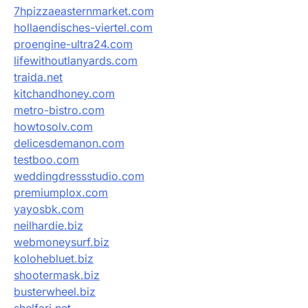
7hpizzaeasternmarket.com
hollaendisches-viertel.com
proengine-ultra24.com
lifewithoutlanyards.com
traida.net
kitchandhoney.com
metro-bistro.com
howtosolv.com
delicesdemanon.com
testboo.com
weddingdressstudio.com
premiumplox.com
yayosbk.com
neilhardie.biz
webmoneysurf.biz
kolohebluet.biz
shootermask.biz
busterwheel.biz