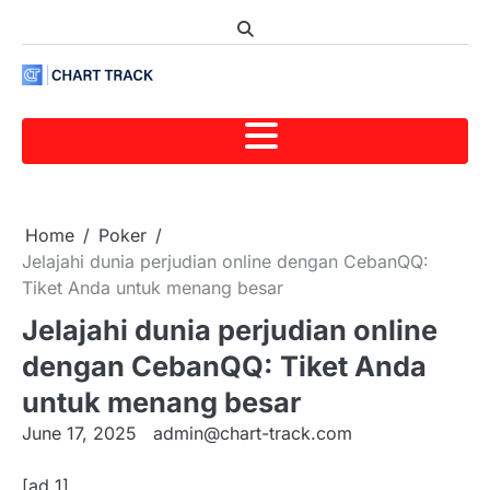
Skip
to
content
Home
Poker
Jelajahi dunia perjudian online dengan CebanQQ:
Tiket Anda untuk menang besar
Jelajahi dunia perjudian online
dengan CebanQQ: Tiket Anda
untuk menang besar
June 17, 2025
admin@chart-track.com
[ad_1]