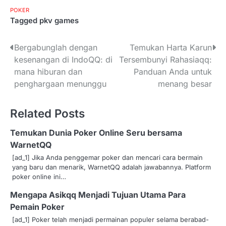
POKER
Tagged
pkv games
Post
Bergabunglah dengan
Temukan Harta Karun
kesenangan di IndoQQ: di
Tersembunyi Rahasiaqq:
navigation
mana hiburan dan
Panduan Anda untuk
penghargaan menunggu
menang besar
Related Posts
Temukan Dunia Poker Online Seru bersama
WarnetQQ
[ad_1] Jika Anda penggemar poker dan mencari cara bermain
yang baru dan menarik, WarnetQQ adalah jawabannya. Platform
poker online ini…
Mengapa Asikqq Menjadi Tujuan Utama Para
Pemain Poker
[ad_1] Poker telah menjadi permainan populer selama berabad-