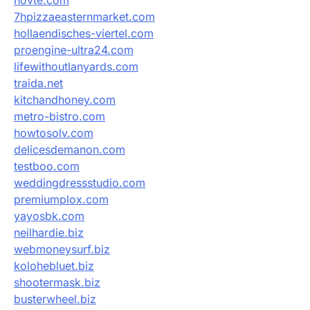
novte.com
7hpizzaeasternmarket.com
hollaendisches-viertel.com
proengine-ultra24.com
lifewithoutlanyards.com
traida.net
kitchandhoney.com
metro-bistro.com
howtosolv.com
delicesdemanon.com
testboo.com
weddingdressstudio.com
premiumplox.com
yayosbk.com
neilhardie.biz
webmoneysurf.biz
kolohebluet.biz
shootermask.biz
busterwheel.biz