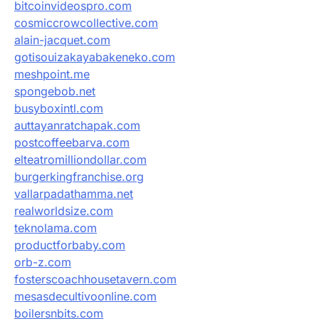
bitcoinvideospro.com
cosmiccrowcollective.com
alain-jacquet.com
gotisouizakayabakeneko.com
meshpoint.me
spongebob.net
busyboxintl.com
auttayanratchapak.com
postcoffeebarva.com
elteatromilliondollar.com
burgerkingfranchise.org
vallarpadathamma.net
realworldsize.com
teknolama.com
productforbaby.com
orb-z.com
fosterscoachhousetavern.com
mesasdecultivoonline.com
boilersnbits.com