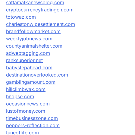
sattamatkanewsblog.com
cryptocurrencytradingcn.com
totowaz.com
charlestonwipesettlement.com
brandfollowmarket.com
weeklyjobnews.com
countyanimalshelter.com
adwebtagging.com
ranksuperior.net
babystepahead.com
destinationoverlooked.com
gamblingamount.com
hillclimbwax.com
hnopse.com
occasionnews.com
lustofmoney.com
timebusinesszone.com
peppers-reflection.com
tuneoflife.com