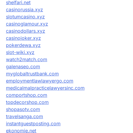
shelfari.net
casinorussia.xyz
slotumcasino.xyz
casinoglamour.xyz
casinodollars.xyz
casinojoker.xyz
pokerdewa.xyz
slot-wiki.xyz
watch2match.com
galenaseo.com
myglobaltrustbank.com
employmentlawlawyergo.com
medicalmalpracticelawyersinc.com
comportshop.com
topdecorshop.com
shopasotv.com
travelsanga.com
instantguestposting.com
ekonomie.net