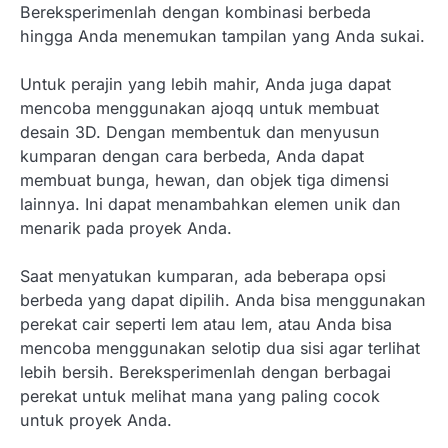
Bereksperimenlah dengan kombinasi berbeda
hingga Anda menemukan tampilan yang Anda sukai.
Untuk perajin yang lebih mahir, Anda juga dapat
mencoba menggunakan ajoqq untuk membuat
desain 3D. Dengan membentuk dan menyusun
kumparan dengan cara berbeda, Anda dapat
membuat bunga, hewan, dan objek tiga dimensi
lainnya. Ini dapat menambahkan elemen unik dan
menarik pada proyek Anda.
Saat menyatukan kumparan, ada beberapa opsi
berbeda yang dapat dipilih. Anda bisa menggunakan
perekat cair seperti lem atau lem, atau Anda bisa
mencoba menggunakan selotip dua sisi agar terlihat
lebih bersih. Bereksperimenlah dengan berbagai
perekat untuk melihat mana yang paling cocok
untuk proyek Anda.