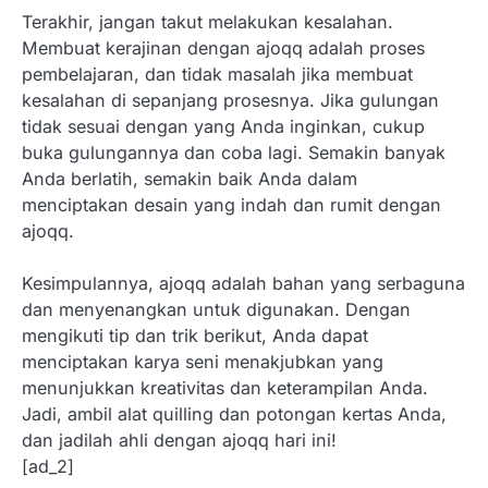
Terakhir, jangan takut melakukan kesalahan.
Membuat kerajinan dengan ajoqq adalah proses
pembelajaran, dan tidak masalah jika membuat
kesalahan di sepanjang prosesnya. Jika gulungan
tidak sesuai dengan yang Anda inginkan, cukup
buka gulungannya dan coba lagi. Semakin banyak
Anda berlatih, semakin baik Anda dalam
menciptakan desain yang indah dan rumit dengan
ajoqq.
Kesimpulannya, ajoqq adalah bahan yang serbaguna
dan menyenangkan untuk digunakan. Dengan
mengikuti tip dan trik berikut, Anda dapat
menciptakan karya seni menakjubkan yang
menunjukkan kreativitas dan keterampilan Anda.
Jadi, ambil alat quilling dan potongan kertas Anda,
dan jadilah ahli dengan ajoqq hari ini!
[ad_2]