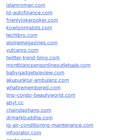
islamroman.com
td-autofinance.com
frienlyjokerpoker.com
kowloonnslots.com
techibro.com
alpinemagazines.com
vulcanrp.com
twitter-trend-blog.com
montblancpensonlineoutletsale.com
babygadgetsreview.com
akupunktur-ambulanz.com
whatiremembered.com
linq-condo-beautyworld.com
ebyt.cc
chaindaohang.com
drmarkbuddha.com
lg-air-conditioning-maintenance.com
infoorator.com