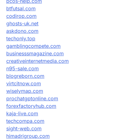
pcos-help.com
btfutsal.com
codirop.com
ghosts-uk.net
askdono.com
techonly.top
gamblingcompete.com
businesssmagazine.com
creativeinternetmedia.com
n95-sale.com
blogreborn.com
virtcitnow.com
wiselymap.com
prochatgptonline.com
forexfactoryhub.com
kaja-live.com
techcompa.com
sight-web.com
himadrigroup.com