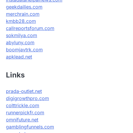
geekdailies.com
merchrain.com
kmbb28.com
callreportsforum.com
sokmilya.com
abyluny.com
boomjavtrk.com
apklead.net
Links
prada-outlet.net
digigrowthpro.com
colttrickle.com
runnerpickfr.com
omnifuture.net
gamblingfunnels.com