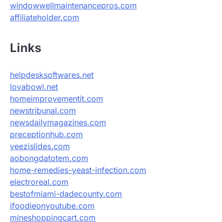
windowwellmaintenancepros.com
affiliateholder.com
Links
helpdesksoftwares.net
lovabowl.net
homeimprovementit.com
newstribunal.com
newsdailymagazines.com
preceptionhub.com
yeezislides.com
aobongdatotem.com
home-remedies-yeast-infection.com
electroreal.com
bestofmiami-dadecounty.com
ifoodieonyoutube.com
mineshoppingcart.com