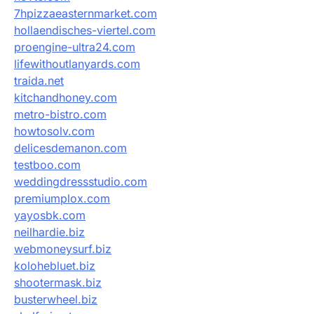
7hpizzaeasternmarket.com
hollaendisches-viertel.com
proengine-ultra24.com
lifewithoutlanyards.com
traida.net
kitchandhoney.com
metro-bistro.com
howtosolv.com
delicesdemanon.com
testboo.com
weddingdressstudio.com
premiumplox.com
yayosbk.com
neilhardie.biz
webmoneysurf.biz
kolohebluet.biz
shootermask.biz
busterwheel.biz