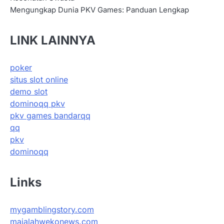
Mengungkap Dunia PKV Games: Panduan Lengkap
LINK LAINNYA
poker
situs slot online
demo slot
dominoqq pkv
pkv games bandarqq
qq
pkv
dominoqq
Links
mygamblingstory.com
majalahwekonews.com