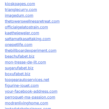
kioskpages.com
trianglecurry.com
imagedum.com
thetowerswellnessretreat.com
officialgelatostrain.com
kaethejeweler.com
sattamatkasattaking.com
onepetlife.com
thebillboardexperiment.com
beachufabet.biz
mon-tresse-de-lit.com
sugarufabet.biz
boxufabet.biz
topgearautoservices.net
figurine-jouet.com
your-facebook-address.com
perroquet-ma-passion.com
modrenlivinghome.com
instadatahelpainews.com