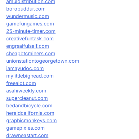
amuldistribution.com
borobuddur.com
wundermusic.com
gamefungames.com
25-minute-timer.com
creativefuntask.com
engrsaifulsaif.com
cheapbtcminers.com
unionstationtogeorgetown.com
iamayudoc.com
mylittlebighead.com
freealot.com
asahiweekly.com
supercleanut.com
bedandbicycle.com
heraldcalifornia.com
graphicmonkeys.com
gamepixies.com
drawneastart.com