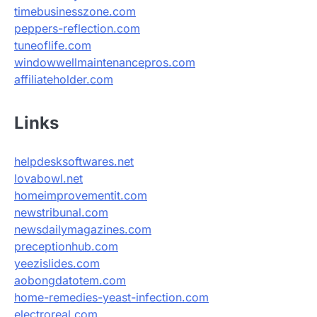
timebusinesszone.com
peppers-reflection.com
tuneoflife.com
windowwellmaintenancepros.com
affiliateholder.com
Links
helpdesksoftwares.net
lovabowl.net
homeimprovementit.com
newstribunal.com
newsdailymagazines.com
preceptionhub.com
yeezislides.com
aobongdatotem.com
home-remedies-yeast-infection.com
electroreal.com