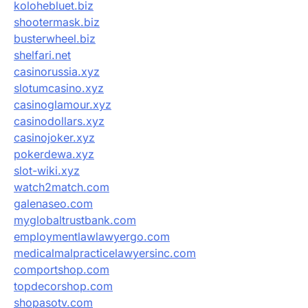
kolohebluet.biz
shootermask.biz
busterwheel.biz
shelfari.net
casinorussia.xyz
slotumcasino.xyz
casinoglamour.xyz
casinodollars.xyz
casinojoker.xyz
pokerdewa.xyz
slot-wiki.xyz
watch2match.com
galenaseo.com
myglobaltrustbank.com
employmentlawlawyergo.com
medicalmalpracticelawyersinc.com
comportshop.com
topdecorshop.com
shopasotv.com