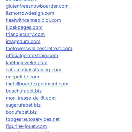
glutenfreesnowboarder.com
lizmorrowdesign.com
healwithcannabidiol.com
kioskpages.com
trianglecurry.com
imagedum.com
thetowerswellnessretreat.com
officialgelatostrain.com
kaethejeweler.com
sattamatkasattaking.com
onepetlife.com
thebillboardexperiment.com
beachufabet.biz
mon-tresse-de-lit.com
sugarufabet.biz
boxufabet.biz
topgearautoservices.net
figurine-jouet.com