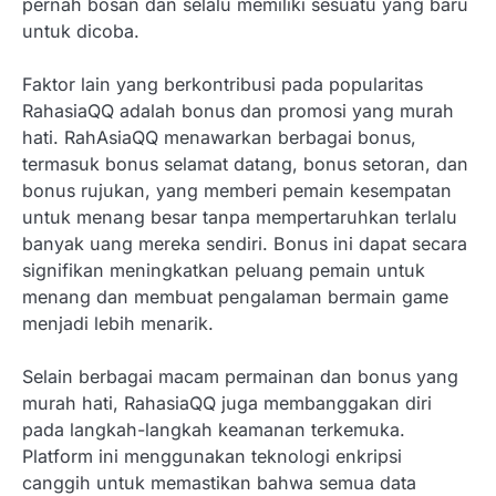
pernah bosan dan selalu memiliki sesuatu yang baru
untuk dicoba.
Faktor lain yang berkontribusi pada popularitas
RahasiaQQ adalah bonus dan promosi yang murah
hati. RahAsiaQQ menawarkan berbagai bonus,
termasuk bonus selamat datang, bonus setoran, dan
bonus rujukan, yang memberi pemain kesempatan
untuk menang besar tanpa mempertaruhkan terlalu
banyak uang mereka sendiri. Bonus ini dapat secara
signifikan meningkatkan peluang pemain untuk
menang dan membuat pengalaman bermain game
menjadi lebih menarik.
Selain berbagai macam permainan dan bonus yang
murah hati, RahasiaQQ juga membanggakan diri
pada langkah-langkah keamanan terkemuka.
Platform ini menggunakan teknologi enkripsi
canggih untuk memastikan bahwa semua data