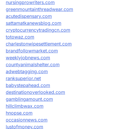
nursingprowriters.com
greenmountainthreadwear.com
acutedispensary.com
sattamatkanewsblog.com
cryptocurrencytradingcn.com
totowaz.com
charlestonwipesettlement.com
brandfollowmarket.com
weeklyjobnews.com
countyanimalshelter.com
adwebtagging.com
ranksuperior.net
babystepahead.com
destinationoverlooked.com
gamblingamount.com
hillclimbwax.com
hnopse.com
occasionnews.com
lustofmoney.com