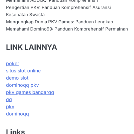
Memahami ADUQQ: Panduan Komprehensif
Pengertian PKV: Panduan Komprehensif Asuransi
Kesehatan Swasta
Mengungkap Dunia PKV Games: Panduan Lengkap
Memahami Domino99: Panduan Komprehensif Permainan
LINK LAINNYA
poker
situs slot online
demo slot
dominoqq pkv
pkv games bandarqq
qq
pkv
dominoqq
Links