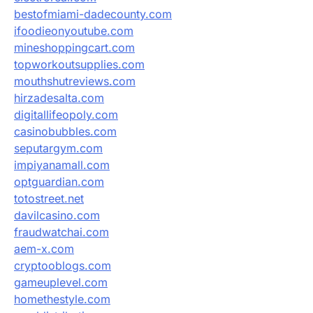
bestofmiami-dadecounty.com
ifoodieonyoutube.com
mineshoppingcart.com
topworkoutsupplies.com
mouthshutreviews.com
hirzadesalta.com
digitallifeopoly.com
casinobubbles.com
seputargym.com
impiyanamall.com
optguardian.com
totostreet.net
davilcasino.com
fraudwatchai.com
aem-x.com
cryptooblogs.com
gameuplevel.com
homethestyle.com