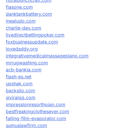
floralpunchcraft.com
fiasone.com
danktankbattery.com
mealudo.com
charlie-day.com
livedirectbettingpoker.com
foxbusinessupdate.com
lovedaddy.org
integrativemedicalmassageplano.com
mrrugwashing.com
acb-bankia.com
flash-es.net
upshak.com
backsilo.com
siviralqq.com
impressionresorthoian.com
bestfreakingclothesever.com
falling-film-evaporator.com
sumuslawfirm.com