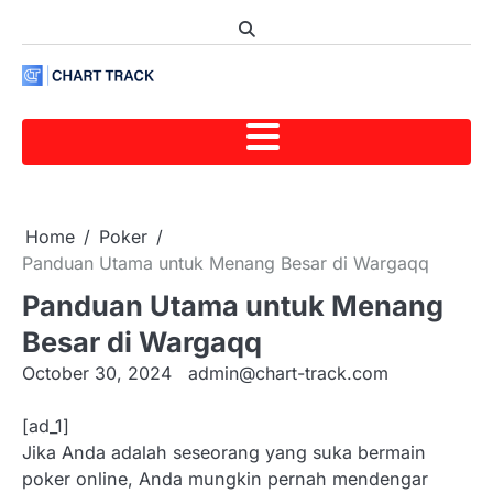
Skip
to
content
Home
Poker
Panduan Utama untuk Menang Besar di Wargaqq
Panduan Utama untuk Menang
Besar di Wargaqq
October 30, 2024
admin@chart-track.com
[ad_1]
Jika Anda adalah seseorang yang suka bermain
poker online, Anda mungkin pernah mendengar