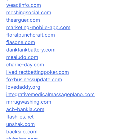
weactinfo.com
meshingsocial.com
thearguer.com
marketing-mobile-app.com
floralpunchcraft.com
fiasone.com
danktankbattery.com
mealudo.com
charlie-day.com
livedirectbettingpoker.com
foxbusinessupdate.com
lovedaddy.org
integrativemedicalmassageplano.com
mrrugwashing.com
acb-bankia.com
flash-es.net
upshak.com
backsilo.com
siviralqq.com