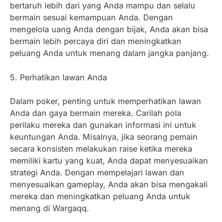
bertaruh lebih dari yang Anda mampu dan selalu
bermain sesuai kemampuan Anda. Dengan
mengelola uang Anda dengan bijak, Anda akan bisa
bermain lebih percaya diri dan meningkatkan
peluang Anda untuk menang dalam jangka panjang.
5. Perhatikan lawan Anda
Dalam poker, penting untuk memperhatikan lawan
Anda dan gaya bermain mereka. Carilah pola
perilaku mereka dan gunakan informasi ini untuk
keuntungan Anda. Misalnya, jika seorang pemain
secara konsisten melakukan raise ketika mereka
memiliki kartu yang kuat, Anda dapat menyesuaikan
strategi Anda. Dengan mempelajari lawan dan
menyesuaikan gameplay, Anda akan bisa mengakali
mereka dan meningkatkan peluang Anda untuk
menang di Wargaqq.