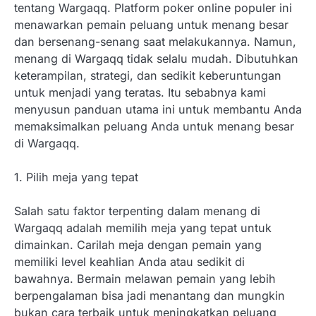
tentang Wargaqq. Platform poker online populer ini
menawarkan pemain peluang untuk menang besar
dan bersenang-senang saat melakukannya. Namun,
menang di Wargaqq tidak selalu mudah. Dibutuhkan
keterampilan, strategi, dan sedikit keberuntungan
untuk menjadi yang teratas. Itu sebabnya kami
menyusun panduan utama ini untuk membantu Anda
memaksimalkan peluang Anda untuk menang besar
di Wargaqq.
1. Pilih meja yang tepat
Salah satu faktor terpenting dalam menang di
Wargaqq adalah memilih meja yang tepat untuk
dimainkan. Carilah meja dengan pemain yang
memiliki level keahlian Anda atau sedikit di
bawahnya. Bermain melawan pemain yang lebih
berpengalaman bisa jadi menantang dan mungkin
bukan cara terbaik untuk meningkatkan peluang