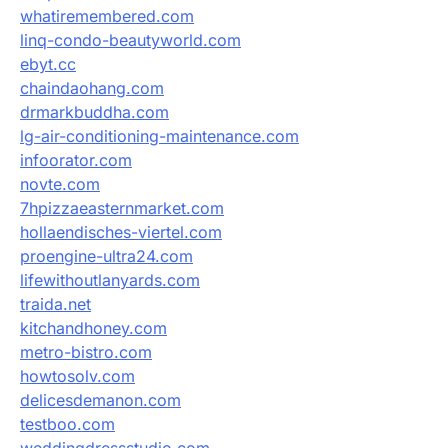
whatiremembered.com
linq-condo-beautyworld.com
ebyt.cc
chaindaohang.com
drmarkbuddha.com
lg-air-conditioning-maintenance.com
infoorator.com
novte.com
7hpizzaeasternmarket.com
hollaendisches-viertel.com
proengine-ultra24.com
lifewithoutlanyards.com
traida.net
kitchandhoney.com
metro-bistro.com
howtosolv.com
delicesdemanon.com
testboo.com
weddingdressstudio.com