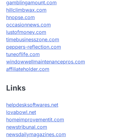
gamblingamount.com
hillclimbwax.com
hnopse.com
occasionnews.com
lustofmoney.com
timebusinesszone.com
peppers-reflection.com
tuneoflife.com
windowwellmaintenancepros.com
affiliateholder.com
Links
helpdesksoftwares.net
lovabowl.net
homeimprovementit.com
newstribunal.com
newsdailymagazines.com