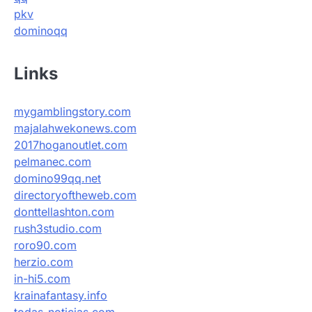
pkv
dominoqq
Links
mygamblingstory.com
majalahwekonews.com
2017hoganoutlet.com
pelmanec.com
domino99qq.net
directoryoftheweb.com
donttellashton.com
rush3studio.com
roro90.com
herzio.com
in-hi5.com
krainafantasy.info
todas-noticias.com