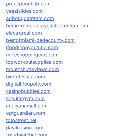
preceptionhub.com
yeezislides.com
aobongdatotem.com
home-remedies-yeast-infection.com
electroreal.com
bestofmiami-dadecounty.com
ifoodieonyoutube.com
mineshoppingcart.com
topworkoutsupplies.com
mouthshutreviews.com
hirzadesalta.com
digitallifeopoly.com
casinobubbles.com
seputargym.com
impiyanamall.com
optguardian.com
totostreet.net
davilcasino.com
fraudwatchai.com