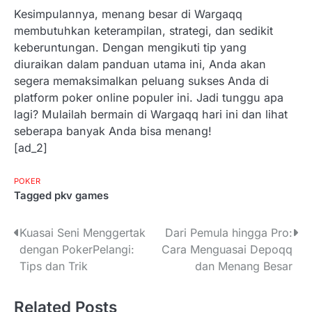
Kesimpulannya, menang besar di Wargaqq
membutuhkan keterampilan, strategi, dan sedikit
keberuntungan. Dengan mengikuti tip yang
diuraikan dalam panduan utama ini, Anda akan
segera memaksimalkan peluang sukses Anda di
platform poker online populer ini. Jadi tunggu apa
lagi? Mulailah bermain di Wargaqq hari ini dan lihat
seberapa banyak Anda bisa menang!
[ad_2]
POKER
Tagged
pkv games
Post
Kuasai Seni Menggertak
Dari Pemula hingga Pro:
dengan PokerPelangi:
Cara Menguasai Depoqq
navigation
Tips dan Trik
dan Menang Besar
Related Posts