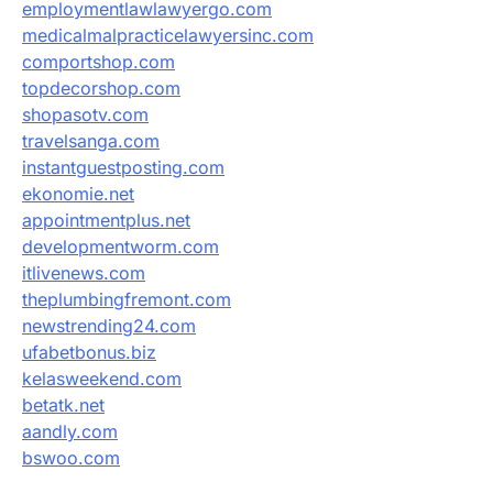
employmentlawlawyergo.com
medicalmalpracticelawyersinc.com
comportshop.com
topdecorshop.com
shopasotv.com
travelsanga.com
instantguestposting.com
ekonomie.net
appointmentplus.net
developmentworm.com
itlivenews.com
theplumbingfremont.com
newstrending24.com
ufabetbonus.biz
kelasweekend.com
betatk.net
aandly.com
bswoo.com