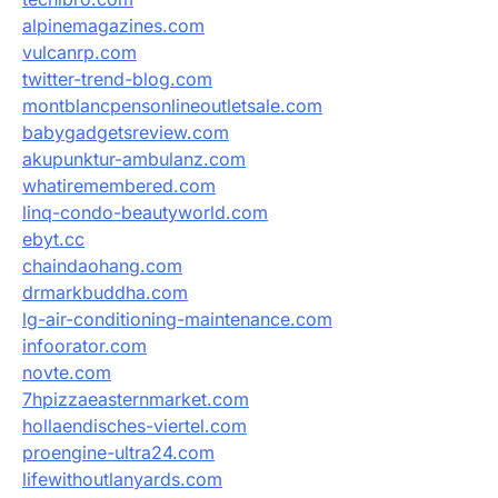
alpinemagazines.com
vulcanrp.com
twitter-trend-blog.com
montblancpensonlineoutletsale.com
babygadgetsreview.com
akupunktur-ambulanz.com
whatiremembered.com
linq-condo-beautyworld.com
ebyt.cc
chaindaohang.com
drmarkbuddha.com
lg-air-conditioning-maintenance.com
infoorator.com
novte.com
7hpizzaeasternmarket.com
hollaendisches-viertel.com
proengine-ultra24.com
lifewithoutlanyards.com