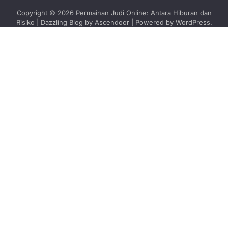
Copyright © 2026
Permainan Judi Online: Antara Hiburan dan
Risiko
| Dazzling Blog by
Ascendoor
| Powered by
WordPress
.