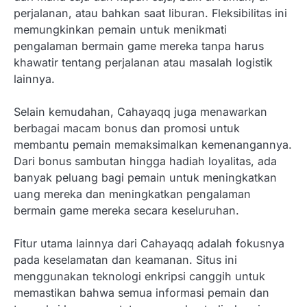
perjalanan, atau bahkan saat liburan. Fleksibilitas ini
memungkinkan pemain untuk menikmati
pengalaman bermain game mereka tanpa harus
khawatir tentang perjalanan atau masalah logistik
lainnya.
Selain kemudahan, Cahayaqq juga menawarkan
berbagai macam bonus dan promosi untuk
membantu pemain memaksimalkan kemenangannya.
Dari bonus sambutan hingga hadiah loyalitas, ada
banyak peluang bagi pemain untuk meningkatkan
uang mereka dan meningkatkan pengalaman
bermain game mereka secara keseluruhan.
Fitur utama lainnya dari Cahayaqq adalah fokusnya
pada keselamatan dan keamanan. Situs ini
menggunakan teknologi enkripsi canggih untuk
memastikan bahwa semua informasi pemain dan