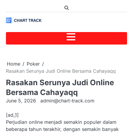
Skip
to
content
Home
Poker
Rasakan Serunya Judi Online Bersama Cahayaqq
Rasakan Serunya Judi Online
Bersama Cahayaqq
June 5, 2026
admin@chart-track.com
[ad_1]
Perjudian online menjadi semakin populer dalam
beberapa tahun terakhir, dengan semakin banyak