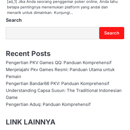
[ad_1] Jika Anda seorang penggemar poker online, Anda tahu
betapa pentingnya menemukan platform yang andal dan
menarik untuk dimainkan. Kunjungi…
Search
Search
Recent Posts
Pengertian PKV Games QQ: Panduan Komprehensif
Menjelajahi Pkv Games Resmi: Panduan Utama untuk
Pemain
Pengertian Bandar66 PKV: Panduan Komprehensif
Understanding Capsa Susun: The Traditional Indonesian
Game
Pengertian Aduq: Panduan Komprehensif
LINK LAINNYA