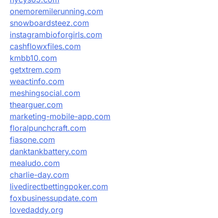
onemoremilerunning.com
snowboardsteez.com
instagrambioforgirls.com
cashflowxfiles.com
kmbb10.com
getxtrem.com
weactinfo.com
meshingsocial.com
thearguer.com
marketing-mobile-app.com
floralpunchcraft.com
fiasone.com
danktankbattery.com
mealudo.com
charlie-day.com
livedirectbettingpoker.com
foxbusinessupdate.com
lovedaddy.org