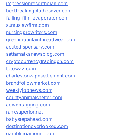
impressionresorthoian.com
bestfreakingclothesever.com
falling-film-evaporator.com
sumuslawfirm.com
nursingprowriters.com
greenmountainthreadwear.com
acutedispensary.com
sattamatkanewsblog.com
cryptocurrencytradingcn.com
totowaz.com
charlestonwipesettlement.com
brandfollowmarket.com
weeklyjobnews.com
countyanimalshelter.com
adwebtagging.com
ranksuperior.net
babystepahead.com
destinationoverlooked.com
gamblingamount.com