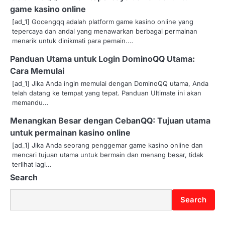
game kasino online
[ad_1] Gocengqq adalah platform game kasino online yang
tepercaya dan andal yang menawarkan berbagai permainan
menarik untuk dinikmati para pemain.…
Panduan Utama untuk Login DominoQQ Utama:
Cara Memulai
[ad_1] Jika Anda ingin memulai dengan DominoQQ utama, Anda
telah datang ke tempat yang tepat. Panduan Ultimate ini akan
memandu…
Menangkan Besar dengan CebanQQ: Tujuan utama
untuk permainan kasino online
[ad_1] Jika Anda seorang penggemar game kasino online dan
mencari tujuan utama untuk bermain dan menang besar, tidak
terlihat lagi…
Search
Search