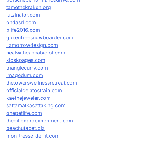
tamethekraken.org
lutzinator.com
ondasrl.com
blife2016.com
glutenfreesnowboarder.com
lizmorrowdesign.com
healwithcannabidiol.com
kioskpages.com
trianglecurry.com
imagedum.com
thetowerswellnessretreat.com
officialgelatostrain.com
kaethejeweler.com
sattamatkasattaking.com
onepetlife.com
thebillboardexperiment.com
beachufabet.biz
mon-tresse-de-lit.com