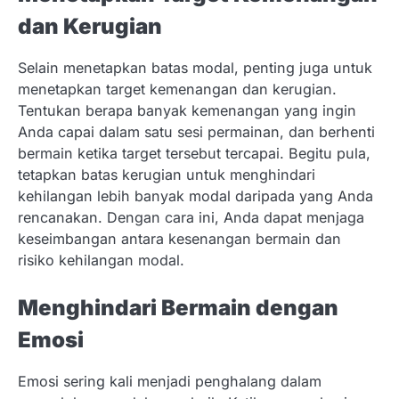
dan Kerugian
Selain menetapkan batas modal, penting juga untuk
menetapkan target kemenangan dan kerugian.
Tentukan berapa banyak kemenangan yang ingin
Anda capai dalam satu sesi permainan, dan berhenti
bermain ketika target tersebut tercapai. Begitu pula,
tetapkan batas kerugian untuk menghindari
kehilangan lebih banyak modal daripada yang Anda
rencanakan. Dengan cara ini, Anda dapat menjaga
keseimbangan antara kesenangan bermain dan
risiko kehilangan modal.
Menghindari Bermain dengan
Emosi
Emosi sering kali menjadi penghalang dalam