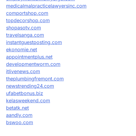
medicalmalpracticelawyersinc.com
comportshop.com
topdecorshop.com
shopasotv.com
travelsanga.com
instantguestposting.com
ekonomie.net
appointmentplus.net
developmentworm.com
itlivenews.com
theplumbingfremont.com
newstrending24.com
ufabetbonus.biz
kelasweekend.com
betatk.net
aandly.com
bswoo.com