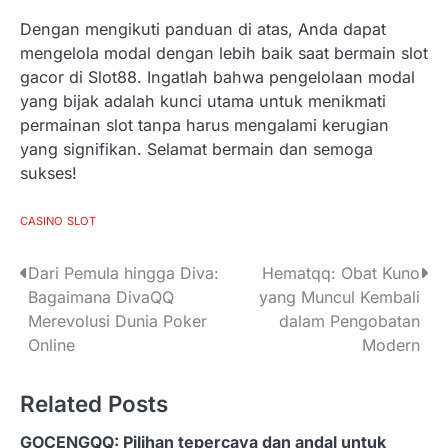
Dengan mengikuti panduan di atas, Anda dapat
mengelola modal dengan lebih baik saat bermain slot
gacor di Slot88. Ingatlah bahwa pengelolaan modal
yang bijak adalah kunci utama untuk menikmati
permainan slot tanpa harus mengalami kerugian
yang signifikan. Selamat bermain dan semoga
sukses!
CASINO
SLOT
Post
Dari Pemula hingga Diva:
Hematqq: Obat Kuno
Bagaimana DivaQQ
yang Muncul Kembali
navigation
Merevolusi Dunia Poker
dalam Pengobatan
Online
Modern
Related Posts
GOCENGQQ: Pilihan tepercaya dan andal untuk