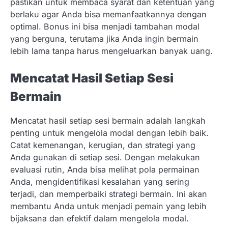
pastikan untuk membaca syarat dan ketentuan yang
berlaku agar Anda bisa memanfaatkannya dengan
optimal. Bonus ini bisa menjadi tambahan modal
yang berguna, terutama jika Anda ingin bermain
lebih lama tanpa harus mengeluarkan banyak uang.
Mencatat Hasil Setiap Sesi
Bermain
Mencatat hasil setiap sesi bermain adalah langkah
penting untuk mengelola modal dengan lebih baik.
Catat kemenangan, kerugian, dan strategi yang
Anda gunakan di setiap sesi. Dengan melakukan
evaluasi rutin, Anda bisa melihat pola permainan
Anda, mengidentifikasi kesalahan yang sering
terjadi, dan memperbaiki strategi bermain. Ini akan
membantu Anda untuk menjadi pemain yang lebih
bijaksana dan efektif dalam mengelola modal.