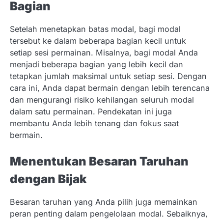
Bagian
Setelah menetapkan batas modal, bagi modal
tersebut ke dalam beberapa bagian kecil untuk
setiap sesi permainan. Misalnya, bagi modal Anda
menjadi beberapa bagian yang lebih kecil dan
tetapkan jumlah maksimal untuk setiap sesi. Dengan
cara ini, Anda dapat bermain dengan lebih terencana
dan mengurangi risiko kehilangan seluruh modal
dalam satu permainan. Pendekatan ini juga
membantu Anda lebih tenang dan fokus saat
bermain.
Menentukan Besaran Taruhan
dengan Bijak
Besaran taruhan yang Anda pilih juga memainkan
peran penting dalam pengelolaan modal. Sebaiknya,