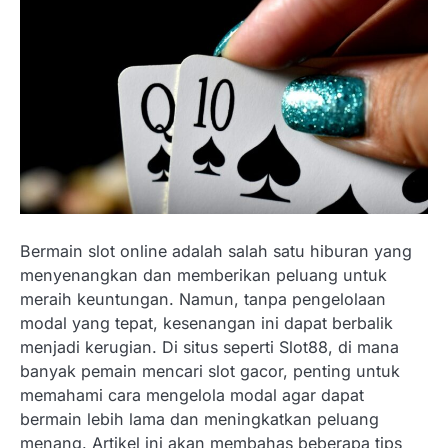
Bermain slot online adalah salah satu hiburan yang
menyenangkan dan memberikan peluang untuk
meraih keuntungan. Namun, tanpa pengelolaan
modal yang tepat, kesenangan ini dapat berbalik
menjadi kerugian. Di situs seperti Slot88, di mana
banyak pemain mencari slot gacor, penting untuk
memahami cara mengelola modal agar dapat
bermain lebih lama dan meningkatkan peluang
menang. Artikel ini akan membahas beberapa tips