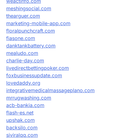
weactinfo.com
meshingsocial.com
thearguer.com
marketing-mobile-app.com
floralpunchcraft.com
fiasone.com
danktankbattery.com
mealudo.com
charlie-day.com
livedirectbettingpoker.com
foxbusinessupdate.com
lovedaddy.org
integrativemedicalmassageplano.com
mrrugwashing.com
acb-bankia.com
flash-es.net
upshak.com
backsilo.com
siviralqq.com