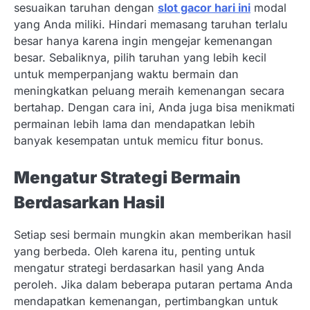
sesuaikan taruhan dengan
slot gacor hari ini
modal
yang Anda miliki. Hindari memasang taruhan terlalu
besar hanya karena ingin mengejar kemenangan
besar. Sebaliknya, pilih taruhan yang lebih kecil
untuk memperpanjang waktu bermain dan
meningkatkan peluang meraih kemenangan secara
bertahap. Dengan cara ini, Anda juga bisa menikmati
permainan lebih lama dan mendapatkan lebih
banyak kesempatan untuk memicu fitur bonus.
Mengatur Strategi Bermain
Berdasarkan Hasil
Setiap sesi bermain mungkin akan memberikan hasil
yang berbeda. Oleh karena itu, penting untuk
mengatur strategi berdasarkan hasil yang Anda
peroleh. Jika dalam beberapa putaran pertama Anda
mendapatkan kemenangan, pertimbangkan untuk