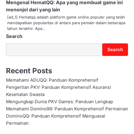
Mengenal HematQQ: Apa yang membuat game ini
menonjol dari yang lain
[ad_1] Hematqq adalah platform game online populer yang telah
mendapatkan popularitas di antara para pemain dalam beberapa
tahun terakhir. Apa…
Search
Search
Recent Posts
Memahami ADUQQ: Panduan Komprehensif
Pengertian PKV: Panduan Komprehensif Asuransi
Kesehatan Swasta
Mengungkap Dunia PKV Games: Panduan Lengkap
Memahami Domino99: Panduan Komprehensif Permainan
DominoQQ: Panduan Komprehensif Menguasai
Permainan