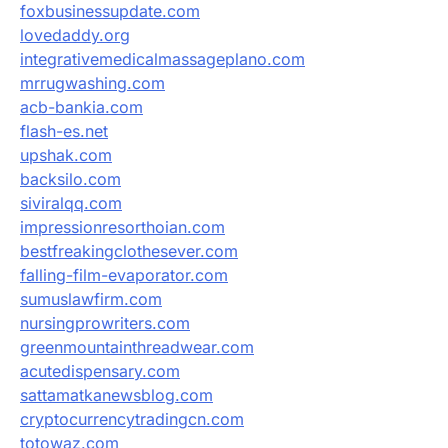
foxbusinessupdate.com
lovedaddy.org
integrativemedicalmassageplano.com
mrrugwashing.com
acb-bankia.com
flash-es.net
upshak.com
backsilo.com
siviralqq.com
impressionresorthoian.com
bestfreakingclothesever.com
falling-film-evaporator.com
sumuslawfirm.com
nursingprowriters.com
greenmountainthreadwear.com
acutedispensary.com
sattamatkanewsblog.com
cryptocurrencytradingcn.com
totowaz.com