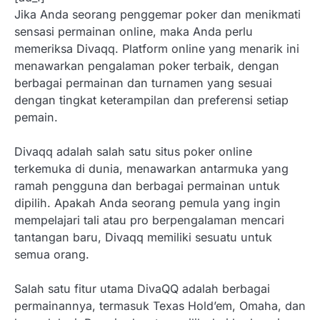
Jika Anda seorang penggemar poker dan menikmati
sensasi permainan online, maka Anda perlu
memeriksa Divaqq. Platform online yang menarik ini
menawarkan pengalaman poker terbaik, dengan
berbagai permainan dan turnamen yang sesuai
dengan tingkat keterampilan dan preferensi setiap
pemain.
Divaqq adalah salah satu situs poker online
terkemuka di dunia, menawarkan antarmuka yang
ramah pengguna dan berbagai permainan untuk
dipilih. Apakah Anda seorang pemula yang ingin
mempelajari tali atau pro berpengalaman mencari
tantangan baru, Divaqq memiliki sesuatu untuk
semua orang.
Salah satu fitur utama DivaQQ adalah berbagai
permainannya, termasuk Texas Hold’em, Omaha, dan