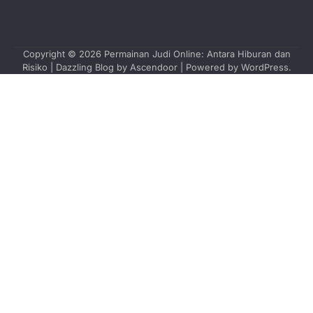
Copyright © 2026
Permainan Judi Online: Antara Hiburan dan
Risiko
| Dazzling Blog by
Ascendoor
| Powered by
WordPress
.