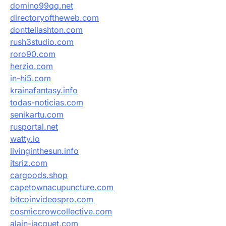
domino99qq.net
directoryoftheweb.com
donttellashton.com
rush3studio.com
roro90.com
herzio.com
in-hi5.com
krainafantasy.info
todas-noticias.com
senikartu.com
rusportal.net
watty.io
livinginthesun.info
itsriz.com
cargoods.shop
capetownacupuncture.com
bitcoinvideospro.com
cosmiccrowcollective.com
alain-jacquet.com