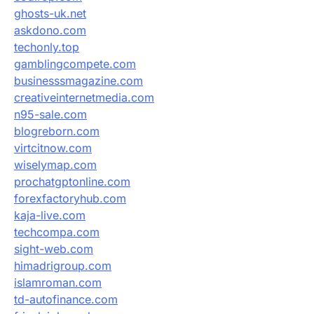
ghosts-uk.net
askdono.com
techonly.top
gamblingcompete.com
businesssmagazine.com
creativeinternetmedia.com
n95-sale.com
blogreborn.com
virtcitnow.com
wiselymap.com
prochatgptonline.com
forexfactoryhub.com
kaja-live.com
techcompa.com
sight-web.com
himadrigroup.com
islamroman.com
td-autofinance.com