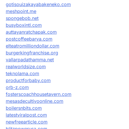
gotisouizakayabakeneko.com
meshpoint.me
spongebob.net
busyboxintl.com
auttayanratchapak.com
postcoffeebarva.com
elteatromilliondollar.com
burgerkingfranchise.org
vallarpadathamma.net
realworldsize.com
teknolama.com
productforbaby.com
orb-z.com
fosterscoachhousetavern.com
mesasdecultivoonline.com
boilersnbits.com
latestviralpost.com
newfreearticle.com
blitzpowerusa.com