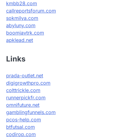
kmbb28.com
callreportsforum.com
sokmilya.com
abyluny.com
boomjavtrk.com
apklead.net
Links
prada-outlet.net
digigrowthpro.com
colttrickle.com
runnerpickfr.com
omnifuture.net
gamblingfunnels.com
pcos-help.com
btfutsal.com
codirop.com