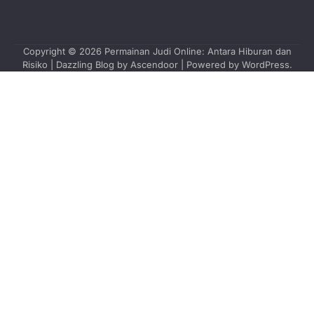
Copyright © 2026
Permainan Judi Online: Antara Hiburan dan
Risiko
| Dazzling Blog by
Ascendoor
| Powered by
WordPress
.