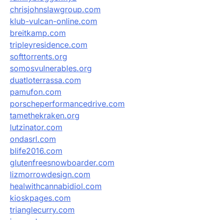
chrisjohnslawgroup.com
klub-vulcan-online.com
breitkamp.com
tripleyresidence.com
softtorrents.org
somosvulnerables.org
duatloterrassa.com
pamufon.com
porscheperformancedrive.com
tamethekraken.org
lutzinator.com
ondasrl.com
blife2016.com
glutenfreesnowboarder.com
lizmorrowdesign.com
healwithcannabidiol.com
kioskpages.com
trianglecurry.com