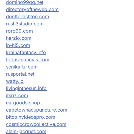
domino99qq.net
directoryoftheweb.com
donttellashton.com
rush3studio.com
roro90.com
herzio.com
in-hi5.com
krainafantasy.info
todas-noticias.com
senikartu.com
rusportal.net
watty.io
livinginthesun.info
itsriz.com
cargoods.shop
capetownacupuncture.com
bitcoinvideospro.com
cosmiccrowcollective.com
alain-jacquet.com