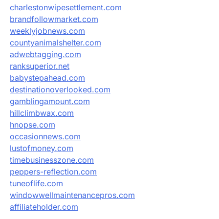
charlestonwipesettlement.com
brandfollowmarket.com
weeklyjobnews.com
countyanimalshelter.com
adwebtagging.com
ranksuperior.net
babystepahead.com
destinationoverlooked.com
gamblingamount.com
hillclimbwax.com
hnopse.com
occasionnews.com
lustofmoney.com
timebusinesszone.com
peppers-reflection.com
tuneoflife.com
windowwellmaintenancepros.com
affiliateholder.com