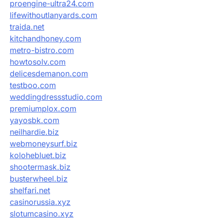
proengine-ultra24.com
lifewithoutlanyards.com
traida.net
kitchandhoney.com
metro-bistro.com
howtosolv.com
delicesdemanon.com
testboo.com
weddingdressstudio.com
premiumplox.com
yayosbk.com
neilhardie.biz
webmoneysurf.biz
kolohebluet.biz
shootermask.biz
busterwheel.biz
shelfari.net
casinorussia.xyz
slotumcasino.xyz