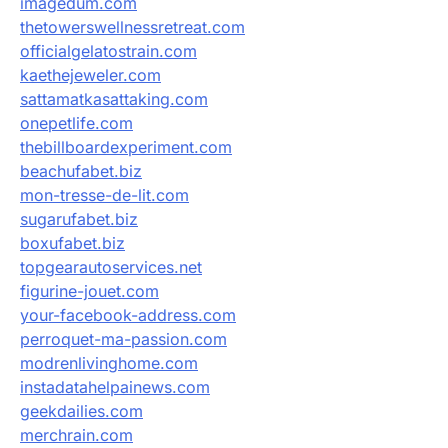
imagedum.com
thetowerswellnessretreat.com
officialgelatostrain.com
kaethejeweler.com
sattamatkasattaking.com
onepetlife.com
thebillboardexperiment.com
beachufabet.biz
mon-tresse-de-lit.com
sugarufabet.biz
boxufabet.biz
topgearautoservices.net
figurine-jouet.com
your-facebook-address.com
perroquet-ma-passion.com
modrenlivinghome.com
instadatahelpainews.com
geekdailies.com
merchrain.com