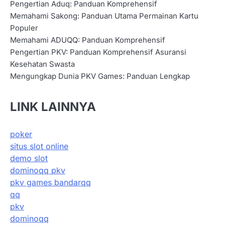
Pengertian Aduq: Panduan Komprehensif
Memahami Sakong: Panduan Utama Permainan Kartu
Populer
Memahami ADUQQ: Panduan Komprehensif
Pengertian PKV: Panduan Komprehensif Asuransi
Kesehatan Swasta
Mengungkap Dunia PKV Games: Panduan Lengkap
LINK LAINNYA
poker
situs slot online
demo slot
dominoqq pkv
pkv games bandarqq
qq
pkv
dominoqq