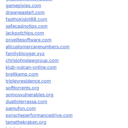
gamepixies.com
drawneastart.com
fasthokislot88.com
safecasinotips.com
jackpotchips.com
proelitesoftware.com
allcustomercarenumbers.com
familyblogger.xyz
chrisjohnslawgroup.com
klub-vulcan-online.com
breitkamp.com
tripleyresidence.com
softtorrents.org
somosvulnerables.org
duatloterrassa.com
pamufon.com
porscheperformancedrive.com
tamethekraken.org