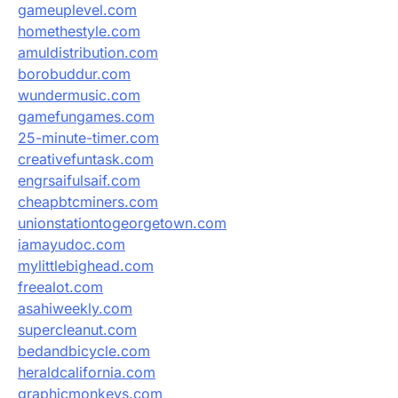
gameuplevel.com
homethestyle.com
amuldistribution.com
borobuddur.com
wundermusic.com
gamefungames.com
25-minute-timer.com
creativefuntask.com
engrsaifulsaif.com
cheapbtcminers.com
unionstationtogeorgetown.com
iamayudoc.com
mylittlebighead.com
freealot.com
asahiweekly.com
supercleanut.com
bedandbicycle.com
heraldcalifornia.com
graphicmonkeys.com