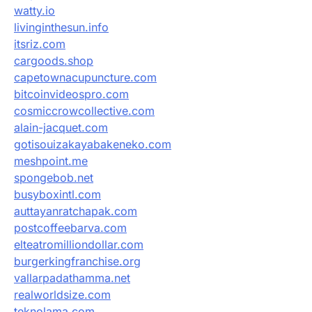
watty.io
livinginthesun.info
itsriz.com
cargoods.shop
capetownacupuncture.com
bitcoinvideospro.com
cosmiccrowcollective.com
alain-jacquet.com
gotisouizakayabakeneko.com
meshpoint.me
spongebob.net
busyboxintl.com
auttayanratchapak.com
postcoffeebarva.com
elteatromilliondollar.com
burgerkingfranchise.org
vallarpadathamma.net
realworldsize.com
teknolama.com