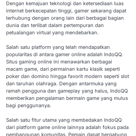
Dengan kemajuan teknologi dan ketersediaan luas
internet berkecepatan tinggi, gamer sekarang dapat
terhubung dengan orang lain dari berbagai bagian
dunia dan terlibat dalam pertempuran dan
petualangan virtual yang mendebarkan.
Salah satu platform yang telah mendapatkan
popularitas di antara gamer online adalah IndoQQ.
Situs gaming online ini menawarkan berbagai
macam game, dari permainan kartu klasik seperti
poker dan domino hingga favorit modern seperti slot
dan taruhan olahraga. Dengan antarmuka yang
ramah pengguna dan gameplay yang halus, IndoQQ
memberikan pengalaman bermain game yang mulus
bagi penggunanya.
Salah satu fitur utama yang membedakan IndoQQ
dari platform game online lainnya adalah fokus pada
pembangunan komunitas. Pemain dapat bergabung