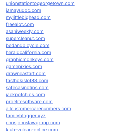
unionstationtogeorgetown.com
iamayudoc.com
mylittlebighead.com
freealot.com
asahiweekly.com
supercleanut.com
bedandbicycle.com
heraldcalifornia.com
graphicmonkeys.com
gamepixies.com
drawneastart.com
fasthokislot88.com
safecasinotips.com
jackpotchips.com
proelitesoftware.com
allcustomercarenumbers.com
familyblogger.xyz
chrisjohnslawgroup.com
klub-vulcan-online.com