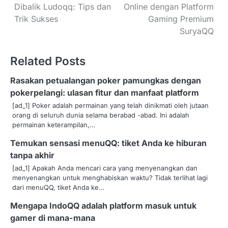
Dibalik Ludoqq: Tips dan
Online dengan Platform
navigation
Trik Sukses
Gaming Premium
SuryaQQ
Related Posts
Rasakan petualangan poker pamungkas dengan
pokerpelangi: ulasan fitur dan manfaat platform
[ad_1] Poker adalah permainan yang telah dinikmati oleh jutaan
orang di seluruh dunia selama berabad -abad. Ini adalah
permainan keterampilan,…
Temukan sensasi menuQQ: tiket Anda ke hiburan
tanpa akhir
[ad_1] Apakah Anda mencari cara yang menyenangkan dan
menyenangkan untuk menghabiskan waktu? Tidak terlihat lagi
dari menuQQ, tiket Anda ke…
Mengapa IndoQQ adalah platform masuk untuk
gamer di mana-mana