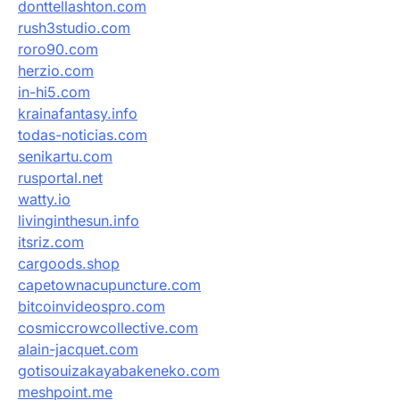
donttellashton.com
rush3studio.com
roro90.com
herzio.com
in-hi5.com
krainafantasy.info
todas-noticias.com
senikartu.com
rusportal.net
watty.io
livinginthesun.info
itsriz.com
cargoods.shop
capetownacupuncture.com
bitcoinvideospro.com
cosmiccrowcollective.com
alain-jacquet.com
gotisouizakayabakeneko.com
meshpoint.me