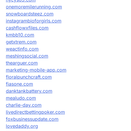
onemoremilerunning.com
snowboardsteez.com
instagrambioforgirls.com
cashflowxfiles.com
kmbb10.com
getxtrem.com
weactinfo.com
meshingsocial.com
thearguer.com
marketing-mobile-app.com
floralpunchcraft.com
fiasone.com
danktankbattery.com
mealudo.com
charlie-day.com
livedirectbettingpoker.com
foxbusinessupdate.com
lovedaddy.org