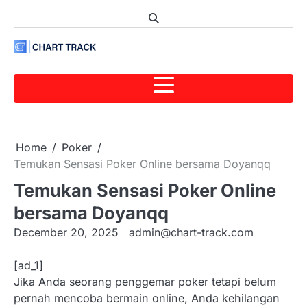
Skip
to
content
Home
Poker
Temukan Sensasi Poker Online bersama Doyanqq
Temukan Sensasi Poker Online
bersama Doyanqq
December 20, 2025
admin@chart-track.com
[ad_1]
Jika Anda seorang penggemar poker tetapi belum
pernah mencoba bermain online, Anda kehilangan