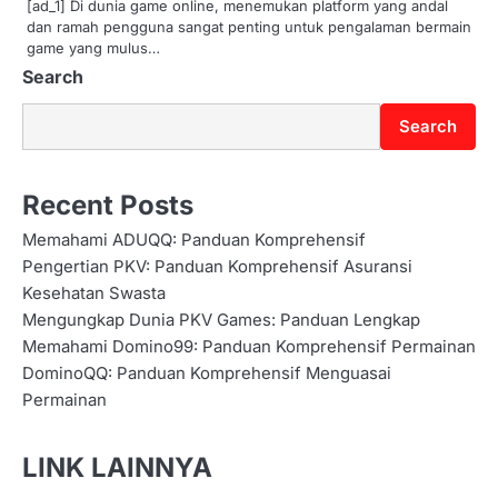
[ad_1] Di dunia game online, menemukan platform yang andal
dan ramah pengguna sangat penting untuk pengalaman bermain
game yang mulus…
Search
Search
Recent Posts
Memahami ADUQQ: Panduan Komprehensif
Pengertian PKV: Panduan Komprehensif Asuransi
Kesehatan Swasta
Mengungkap Dunia PKV Games: Panduan Lengkap
Memahami Domino99: Panduan Komprehensif Permainan
DominoQQ: Panduan Komprehensif Menguasai
Permainan
LINK LAINNYA