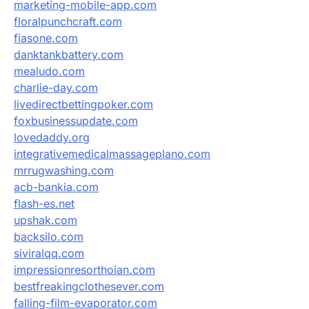
marketing-mobile-app.com
floralpunchcraft.com
fiasone.com
danktankbattery.com
mealudo.com
charlie-day.com
livedirectbettingpoker.com
foxbusinessupdate.com
lovedaddy.org
integrativemedicalmassageplano.com
mrrugwashing.com
acb-bankia.com
flash-es.net
upshak.com
backsilo.com
siviralqq.com
impressionresorthoian.com
bestfreakingclothesever.com
falling-film-evaporator.com