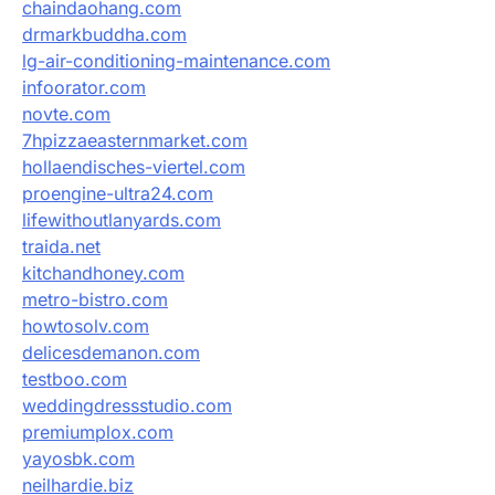
chaindaohang.com
drmarkbuddha.com
lg-air-conditioning-maintenance.com
infoorator.com
novte.com
7hpizzaeasternmarket.com
hollaendisches-viertel.com
proengine-ultra24.com
lifewithoutlanyards.com
traida.net
kitchandhoney.com
metro-bistro.com
howtosolv.com
delicesdemanon.com
testboo.com
weddingdressstudio.com
premiumplox.com
yayosbk.com
neilhardie.biz