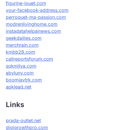
figurine-jouet.com
your-facebook-address.com
perroquet-ma-passion.com
modrenlivinghome.com
instadatahelpainews.com
geekdailies.com
merchrain.com
kmbb28.com
callreportsforum.com
sokmilya.com
abyluny.com
boomjavtrk.com
apklead.net
Links
prada-outlet.net
digigrowthpro.com