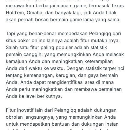
menawarkan berbagai macam game, termasuk Texas
Hold’em, Omaha, dan banyak lagi, jadi Anda tidak
akan pernah bosan bermain game lama yang sama.
Tapi yang benar-benar membedakan Pelangiqq dari
situs poker online lainnya adalah fitur mutakhirnya.
Salah satu fitur paling populer adalah statistik
pemain canggih, yang memungkinkan Anda melacak
kemajuan Anda dan meningkatkan keterampilan
Anda dari waktu ke waktu. Dengan statistik terperinci
tentang kemenangan, kerugian, dan gaya bermain
Anda, Anda dapat mengidentifikasi area di mana
Anda perlu meningkatkan dan membawa permainan
Anda ke level berikutnya.
Fitur inovatif lain dari Pelangiqq adalah dukungan
obrolan langsungnya, yang memungkinkan Anda
untuk mendapatkan bantuan dan dukungan instan