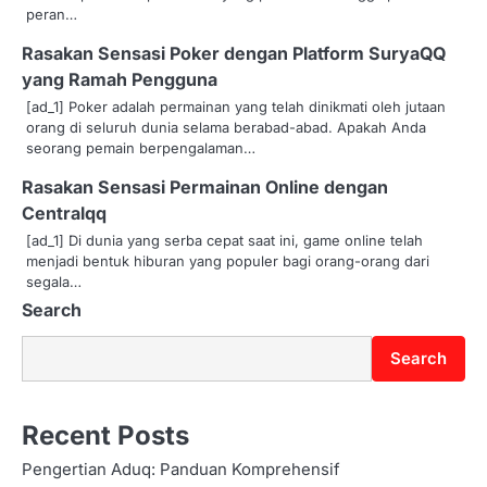
peran…
Rasakan Sensasi Poker dengan Platform SuryaQQ
yang Ramah Pengguna
[ad_1] Poker adalah permainan yang telah dinikmati oleh jutaan
orang di seluruh dunia selama berabad-abad. Apakah Anda
seorang pemain berpengalaman…
Rasakan Sensasi Permainan Online dengan
Centralqq
[ad_1] Di dunia yang serba cepat saat ini, game online telah
menjadi bentuk hiburan yang populer bagi orang-orang dari
segala…
Search
Search
Recent Posts
Pengertian Aduq: Panduan Komprehensif