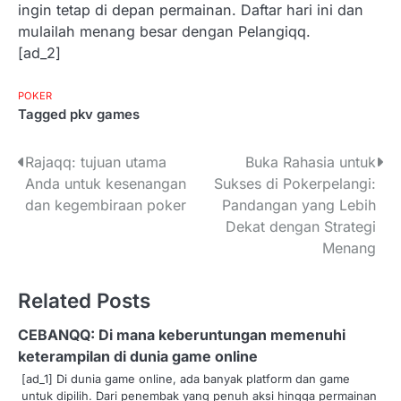
ingin tetap di depan permainan. Daftar hari ini dan
mulailah menang besar dengan Pelangiqq.
[ad_2]
POKER
Tagged
pkv games
Post
Rajaqq: tujuan utama
Buka Rahasia untuk
Anda untuk kesenangan
Sukses di Pokerpelangi:
navigation
dan kegembiraan poker
Pandangan yang Lebih
Dekat dengan Strategi
Menang
Related Posts
CEBANQQ: Di mana keberuntungan memenuhi
keterampilan di dunia game online
[ad_1] Di dunia game online, ada banyak platform dan game
untuk dipilih. Dari penembak yang penuh aksi hingga permainan