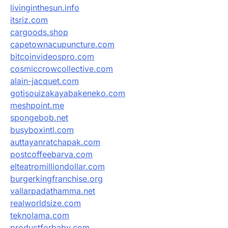
livinginthesun.info
itsriz.com
cargoods.shop
capetownacupuncture.com
bitcoinvideospro.com
cosmiccrowcollective.com
alain-jacquet.com
gotisouizakayabakeneko.com
meshpoint.me
spongebob.net
busyboxintl.com
auttayanratchapak.com
postcoffeebarva.com
elteatromilliondollar.com
burgerkingfranchise.org
vallarpadathamma.net
realworldsize.com
teknolama.com
productforbaby.com