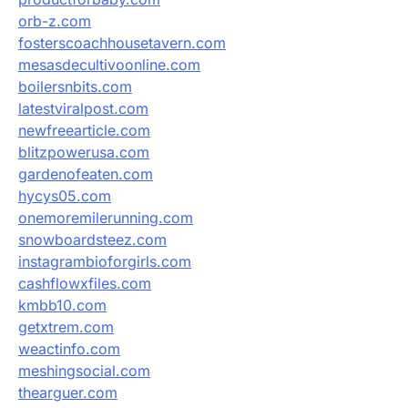
orb-z.com
fosterscoachhousetavern.com
mesasdecultivoonline.com
boilersnbits.com
latestviralpost.com
newfreearticle.com
blitzpowerusa.com
gardenofeaten.com
hycys05.com
onemoremilerunning.com
snowboardsteez.com
instagrambioforgirls.com
cashflowxfiles.com
kmbb10.com
getxtrem.com
weactinfo.com
meshingsocial.com
thearguer.com