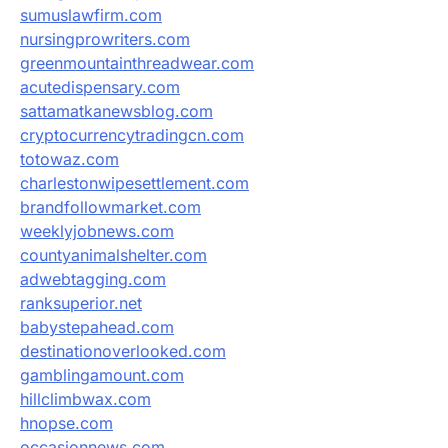
sumuslawfirm.com
nursingprowriters.com
greenmountainthreadwear.com
acutedispensary.com
sattamatkanewsblog.com
cryptocurrencytradingcn.com
totowaz.com
charlestonwipesettlement.com
brandfollowmarket.com
weeklyjobnews.com
countyanimalshelter.com
adwebtagging.com
ranksuperior.net
babystepahead.com
destinationoverlooked.com
gamblingamount.com
hillclimbwax.com
hnopse.com
occasionnews.com