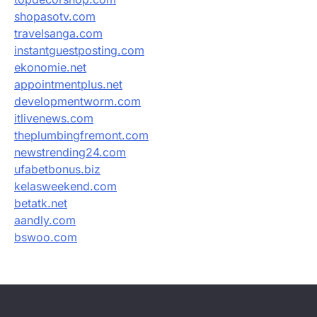
shopasotv.com
travelsanga.com
instantguestposting.com
ekonomie.net
appointmentplus.net
developmentworm.com
itlivenews.com
theplumbingfremont.com
newstrending24.com
ufabetbonus.biz
kelasweekend.com
betatk.net
aandly.com
bswoo.com