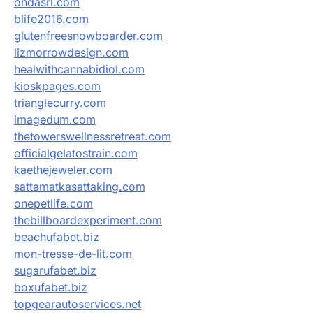
ondasrl.com
blife2016.com
glutenfreesnowboarder.com
lizmorrowdesign.com
healwithcannabidiol.com
kioskpages.com
trianglecurry.com
imagedum.com
thetowerswellnessretreat.com
officialgelatostrain.com
kaethejeweler.com
sattamatkasattaking.com
onepetlife.com
thebillboardexperiment.com
beachufabet.biz
mon-tresse-de-lit.com
sugarufabet.biz
boxufabet.biz
topgearautoservices.net