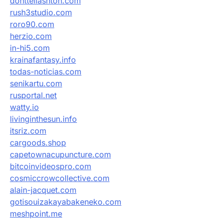
donttellashton.com
rush3studio.com
roro90.com
herzio.com
in-hi5.com
krainafantasy.info
todas-noticias.com
senikartu.com
rusportal.net
watty.io
livinginthesun.info
itsriz.com
cargoods.shop
capetownacupuncture.com
bitcoinvideospro.com
cosmiccrowcollective.com
alain-jacquet.com
gotisouizakayabakeneko.com
meshpoint.me