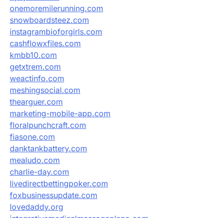
onemoremilerunning.com
snowboardsteez.com
instagrambioforgirls.com
cashflowxfiles.com
kmbb10.com
getxtrem.com
weactinfo.com
meshingsocial.com
thearguer.com
marketing-mobile-app.com
floralpunchcraft.com
fiasone.com
danktankbattery.com
mealudo.com
charlie-day.com
livedirectbettingpoker.com
foxbusinessupdate.com
lovedaddy.org