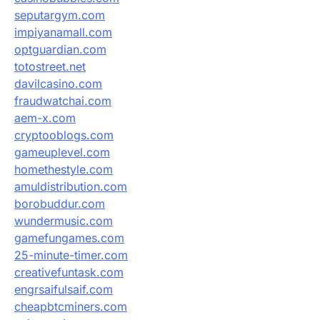
seputargym.com
impiyanamall.com
optguardian.com
totostreet.net
davilcasino.com
fraudwatchai.com
aem-x.com
cryptooblogs.com
gameuplevel.com
homethestyle.com
amuldistribution.com
borobuddur.com
wundermusic.com
gamefungames.com
25-minute-timer.com
creativefuntask.com
engrsaifulsaif.com
cheapbtcminers.com