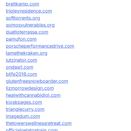
breitkamp.com
tripleyresidence.com
softtorrents.org
somosvulnerables.org
duatloterrassa.com
pamufon.com
porscheperformancedrive.com
tamethekraken.org
lutzinator.com
ondasrl.com
blife2016.com
glutenfreesnowboarder.com
lizmorrowdesign.com
healwithcannabidiol.com
kioskpages.com
trianglecurry.com
imagedum.com
thetowerswellnessretreat.com
officialgelatostrain.com