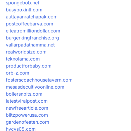
spongebob.net
busyboxintl.com
auttayanratchapak.com
postcoffeebarva.com
elteatromilliondollar.com
burgerkingfranchise.org
vallarpadathamma.net
realworldsize.com
teknolama.com
productforbaby.com
orb-z.com
fosterscoachhousetavern.com
mesasdecultivoonline.com
boilersnbits.com
latestviralpost.com
newfreearticle.com
blitzpowerusa.com
gardenofeaten.com
hycys05.com