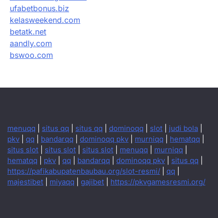
ufabetbonus.biz
kelasweekend.com
betatk.net
aandly.com
bswoo.com
menuqq
|
situs qq
|
situs qq
|
dominoqq
|
slot
|
judi bola
|
pkv
|
qq
|
bandarqq
|
dominoqq pkv
|
murniqq
|
hematqq
|
situs slot
|
situs slot
|
situs slot
|
menuqq
|
murniqq
|
hematqq
|
pkv
|
qq
|
bandarqq
|
dominoqq pkv
|
situs qq
|
https://pafikabupatenbaubau.org/slot-resmi/
|
qq
|
majestibet
|
miyaqq
|
gajibet
|
https://pkvgamesresmi.org/