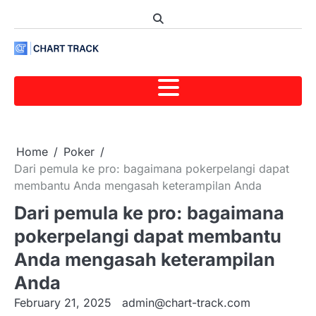
Skip
to
content
Home
Poker
Dari pemula ke pro: bagaimana pokerpelangi dapat
membantu Anda mengasah keterampilan Anda
Dari pemula ke pro: bagaimana
pokerpelangi dapat membantu
Anda mengasah keterampilan
Anda
February 21, 2025
admin@chart-track.com